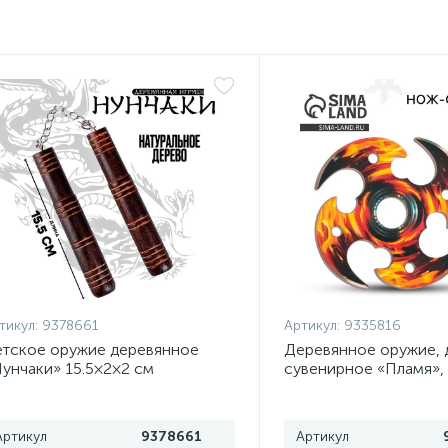
тикул:
9378661
Артикул:
9335816
тское оружие деревянное
Деревянное оружие, 
унчаки» 15.5×2×2 см
сувенирное «Пламя»,
сюрикен, 8 см
Артикул
9378661
Артикул