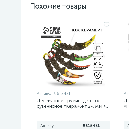
Похожие товары
Артикул:
9615451
Ар
Деревянное оружие, детское
Де
сувенирное «Керамбит 2», МИКС,
«Н
, 6.3×19 см
Артикул
9615451