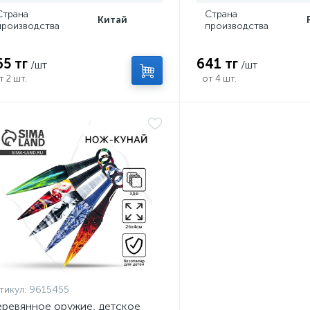
Страна
Страна
Китай
производства
производства
65 тг
641 тг
/шт
/шт
т 2 шт.
от 4 шт.
тикул:
9615455
ревянное оружие, детское