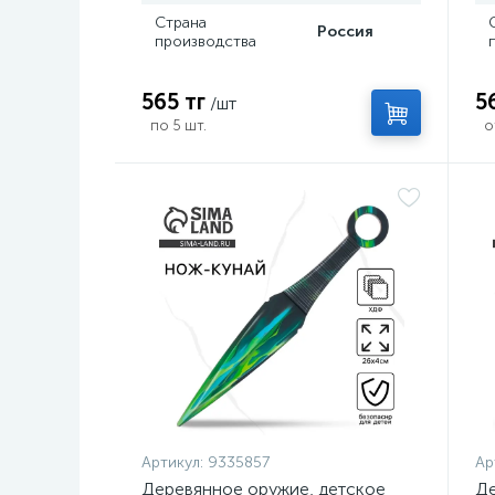
Страна
Россия
производства
565 тг
5
/шт
по 5 шт.
о
Артикул:
9335857
Ар
Деревянное оружие, детское
Де