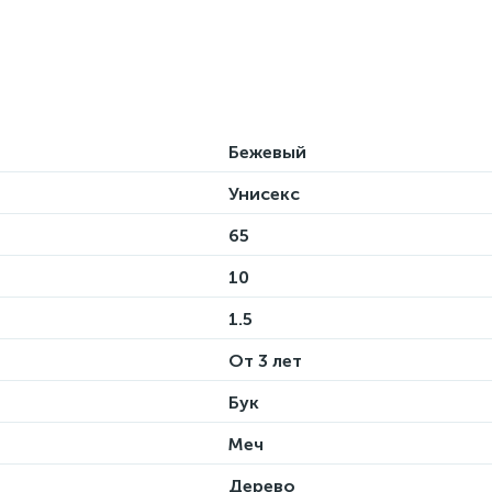
Бежевый
Унисекс
65
10
1.5
От 3 лет
Бук
Меч
Дерево