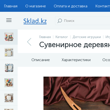
Главная
О магазине
Оплата и доставка
Контак
Главная
Каталог
Детские игрушки
Иг
Сувенирное деревян
Описание
Характеристики
Осо