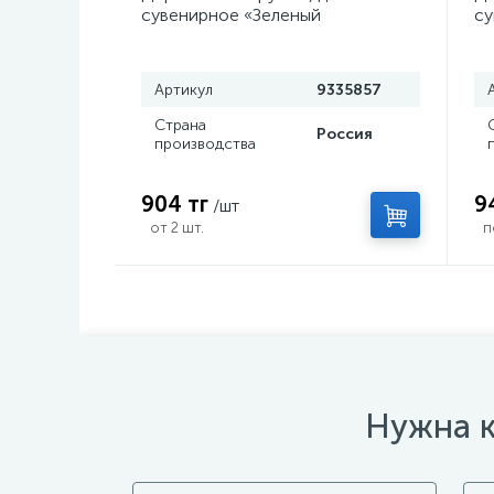
сувенирное «Зеленый
су
керисталл», нож кунай, 26×4 см
с
Артикул
9335857
Страна
Россия
производства
904 тг
9
/шт
от 2 шт.
п
Нужна к