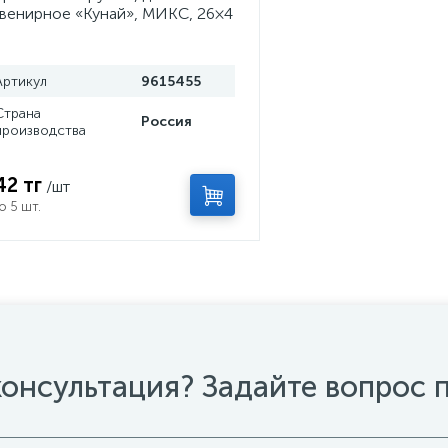
венирное «Кунай», МИКС, 26×4
м
Артикул
9615455
Страна
Россия
производства
42 тг
/шт
о 5 шт.
онсультация? Задайте вопрос 