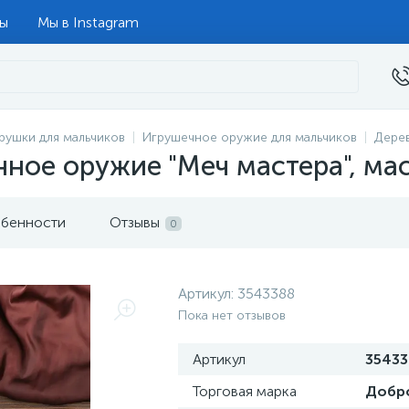
ты
Мы в Instagram
рушки для мальчиков
Игрушечное оружие для мальчиков
Дере
ное оружие "Меч мастера", мас
бенности
Отзывы
0
Артикул:
3543388
Пока нет отзывов
Артикул
35433
Торговая марка
Добр