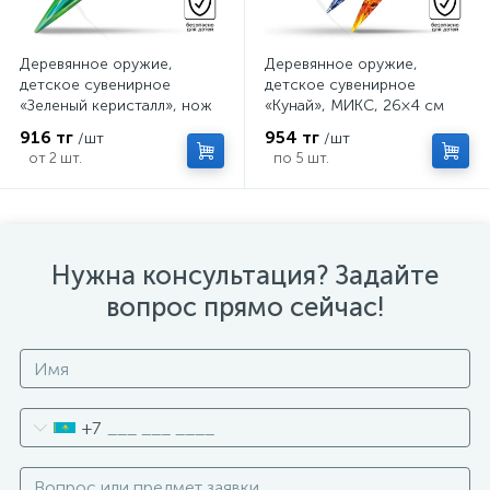
Деревянное оружие,
Деревянное оружие,
детское сувенирное
детское сувенирное
«Зеленый керисталл», нож
«Кунай», МИКС, 26×4 см
кунай, 26×4 см
916 тг
954 тг
/шт
/шт
от 2 шт.
по 5 шт.
Нужна консультация? Задайте
вопрос прямо сейчас!
+7