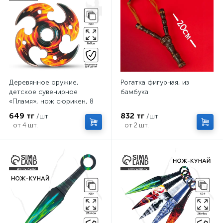
Деревянное оружие,
Рогатка фигурная, из
детское сувенирное
бамбука
«Пламя», нож сюрикен, 8
см
649 тг
832 тг
/шт
/шт
от 4 шт.
от 2 шт.