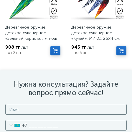
Деревянное оружие,
Деревянное оружие,
детское сувенирное
детское сувенирное
«Зеленый керисталл», нож
«Кунай», МИКС, 26×4 см
кунай, 26×4 см
908 тг
945 тг
/шт
/шт
от 2 шт.
по 5 шт.
Нужна консультация? Задайте
вопрос прямо сейчас!
+7