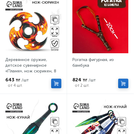
Деревянное оружие,
Рогатка фигурная, из
детское сувенирное
бамбука
«Пламя», нож сюрикен, 8
см
643 тг
824 тг
/шт
/шт
от 4 шт.
от 2 шт.