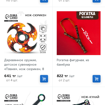
по 5 шт.
от 2 шт.
Деревянное оружие,
Рогатка фигурная, из
детское сувенирное
бамбука
«Пламя», нож сюрикен, 8
см
641 тг
822 тг
/шт
/шт
от 4 шт.
от 2 шт.