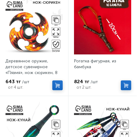
Деревянное оружие,
Рогатка фигурная, из
детское сувенирное
бамбука
«Пламя», нож сюрикен, 8
см
643 тг
824 тг
/шт
/шт
от 4 шт.
от 2 шт.