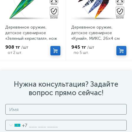
Деревянное оружие,
Деревянное оружие,
детское сувенирное
детское сувенирное
«Зеленый керисталл», нож
«Кунай», МИКС, 26×4 см
кунай, 26×4 см
908 тг
945 тг
/шт
/шт
от 2 шт.
по 5 шт.
Нужна консультация? Задайте
вопрос прямо сейчас!
+7