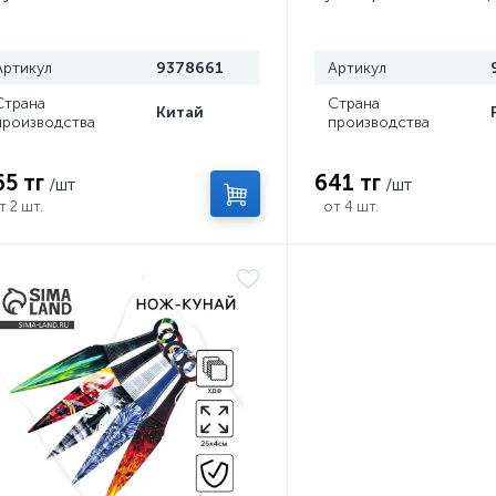
сюрикен, 8 см
Артикул
9378661
Артикул
Страна
Страна
Китай
производства
производства
65 тг
641 тг
/шт
/шт
т 2 шт.
от 4 шт.