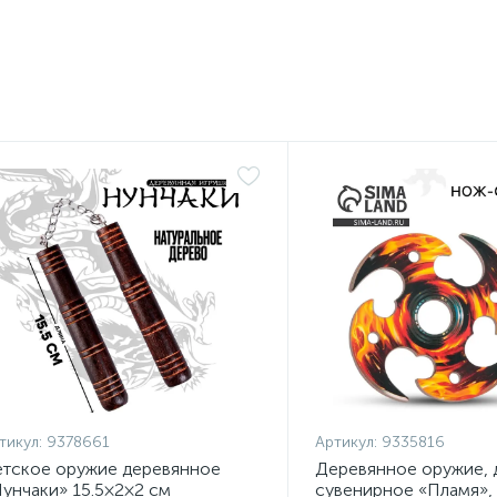
тикул:
9378661
Артикул:
9335816
тское оружие деревянное
Деревянное оружие, 
унчаки» 15.5×2×2 см
сувенирное «Пламя»,