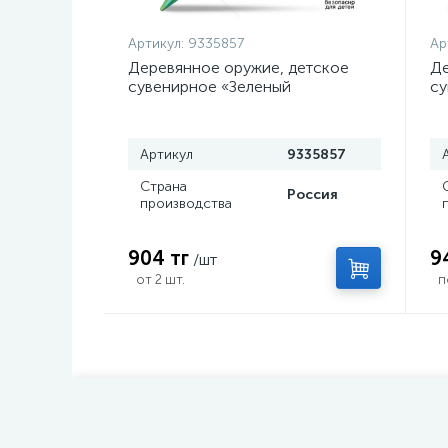
Артикул:
9335857
Ар
Деревянное оружие, детское
Де
сувенирное «Зеленый
су
керисталл», нож кунай, 26×4 см
с
Артикул
9335857
Страна
Россия
производства
904 тг
9
/шт
от 2 шт.
п