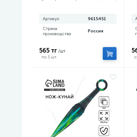
, 6.3×19 см
Артикул
9615451
Страна
Россия
производства
565 тг
5
/шт
по 5 шт.
о