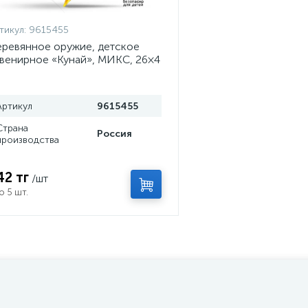
тикул:
9615455
ревянное оружие, детское
венирное «Кунай», МИКС, 26×4
м
Артикул
9615455
Страна
Россия
производства
42 тг
/шт
о 5 шт.