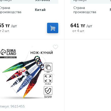
Страна
Страна
Китай
производства
производства
65 тг
641 тг
/шт
/шт
т 2 шт.
от 4 шт.
тикул:
9615455