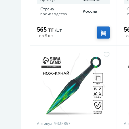
Страна
Россия
производства
565 тг
5
/шт
по 5 шт.
о
Артикул:
9335857
Ар