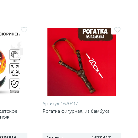
Артикул:
1670417
детское
Рогатка фигурная, из бамбука
 нож
9335816
Артикул
1670417