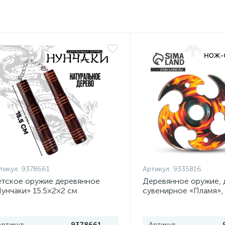
тикул:
9378661
Артикул:
9335816
тское оружие деревянное
Деревянное оружие, 
унчаки» 15.5×2×2 см
сувенирное «Пламя»,
сюрикен, 8 см
Артикул
9378661
Артикул