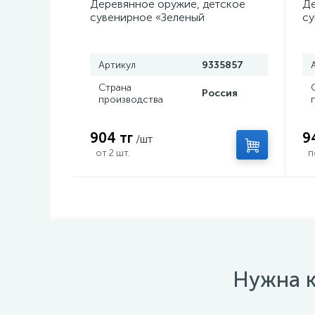
Деревянное оружие, детское
Де
сувенирное «Зеленый
су
керисталл», нож кунай, 26×4 см
с
Артикул
9335857
Страна
Россия
производства
904 тг
9
/шт
от 2 шт.
п
Нужна к