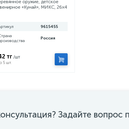
ревянное оружие, детское
венирное «Кунай», МИКС, 26×4
м
Артикул
9615455
Страна
Россия
производства
42 тг
/шт
о 5 шт.
онсультация? Задайте вопрос 