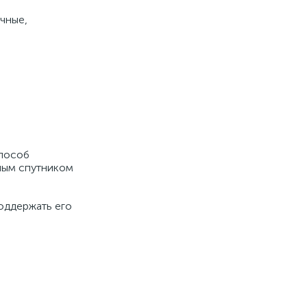
чные,
способ
чным спутником
оддержать его