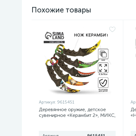
Похожие товары
Артикул:
9615451
Ар
Деревянное оружие, детское
Де
сувенирное «Керамбит 2», МИКС,
«Н
, 6.3×19 см
Артикул
9615451