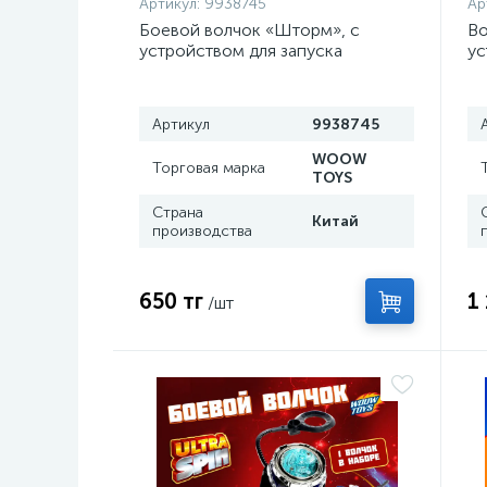
Артикул:
9938745
Ар
Боевой волчок «Шторм», с
Во
устройством для запуска
ус
ча
Артикул
9938745
WOOW
Торговая марка
TOYS
Страна
Китай
производства
650 тг
1
/шт