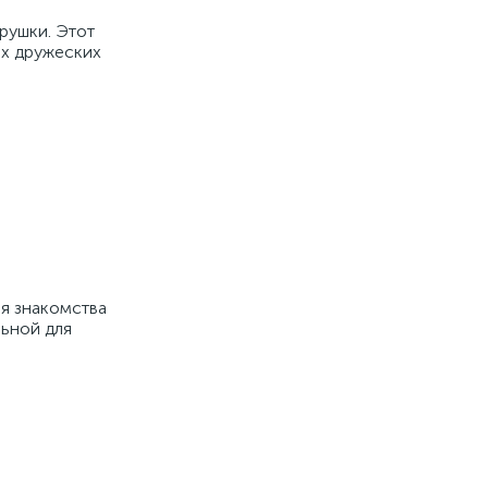
рушки. Этот
их дружеских
ля знакомства
льной для