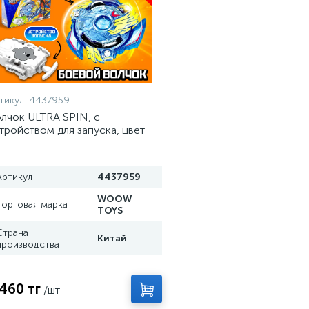
тикул:
4437959
лчок ULTRA SPIN, с
тройством для запуска, цвет
ИКС
Артикул
4437959
WOOW
Торговая марка
TOYS
Страна
Китай
производства
 460 тг
/шт