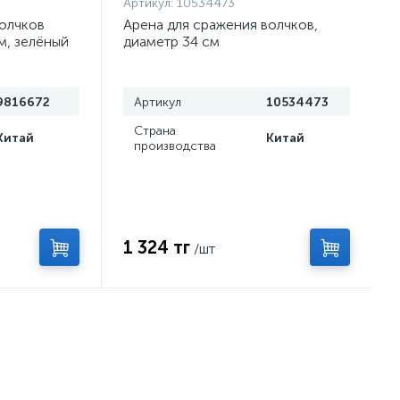
Артикул:
10534473
волчков
Арена для сражения волчков,
м, зелёный
диаметр 34 см
9816672
Артикул
10534473
Страна
Китай
Китай
производства
1 324 тг
/шт