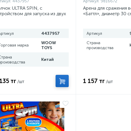
тикул:
4437957
Артикул:
9816672
лчок ULTRA SPIN, с
Арена для сражения 
тройством для запуска из двух
«Баттл», диаметр 30 с
стей, цвет МИКС
Артикул
4437957
Артикул
WOOW
Страна
Торговая марка
TOYS
производства
Страна
Китай
производства
 135 тг
1 157 тг
/шт
/шт