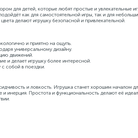
ром для детей, которые любят простые и увлекательные иг
подойдёт как для самостоятельной игры, так и для небольш
 цвета делают игрушку безопасной и привлекательной.
экологично и приятно на ощупь.
годаря универсальному дизайну.
цию движений.
ие и делает игрушку более интересной.
 с собой в поездки.
сидчивость и ловкость. Игрушка станет хорошим началом д
е и инерция. Простота и функциональность делают её идеа
твии.