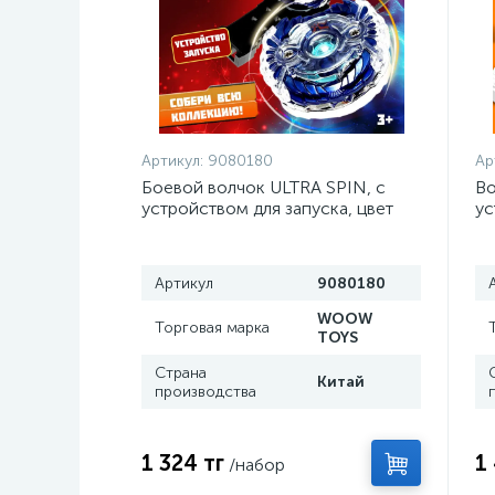
Артикул:
9080180
Ар
Боевой волчок ULTRA SPIN, с
Во
устройством для запуска, цвет
ус
МИКС
М
Артикул
9080180
WOOW
Торговая марка
TOYS
Страна
Китай
производства
1 324 тг
1
/набор