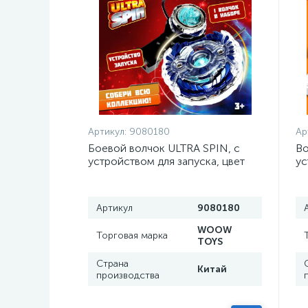
Артикул:
9080180
Ар
Боевой волчок ULTRA SPIN, с
Во
устройством для запуска, цвет
ус
МИКС
М
Артикул
9080180
WOOW
Торговая марка
TOYS
Страна
Китай
производства