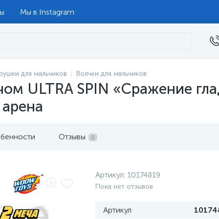
ты
Мы в Instagram
рушки для мальчиков
Волчки для мальчиков
чом ULTRA SPIN «Сражение глад
 арена
бенности
Отзывы
0
Артикул:
10174819
Пока нет отзывов
Артикул
10174