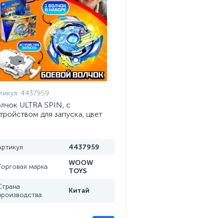
тикул:
4437959
лчок ULTRA SPIN, с
тройством для запуска, цвет
ИКС
Артикул
4437959
WOOW
Торговая марка
TOYS
Страна
Китай
производства