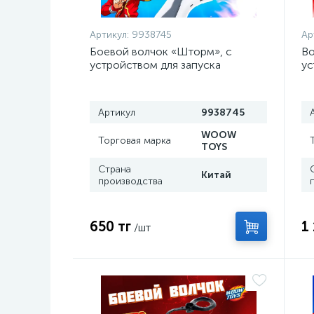
Артикул:
9938745
Ар
Боевой волчок «Шторм», с
Во
устройством для запуска
ус
ча
Артикул
9938745
WOOW
Торговая марка
TOYS
Страна
Китай
производства
650 тг
1
/шт