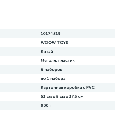
10174819
WOOW TOYS
Китай
Металл, пластик
6 наборов
по 1 набора
Картонная коробка с PVC
53 см х 8 см х 37.5 см
900 г