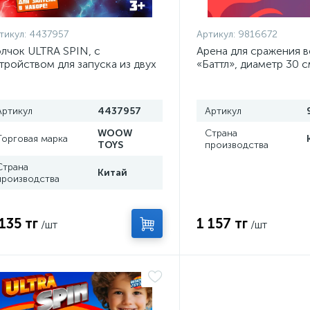
тикул:
4437957
Артикул:
9816672
лчок ULTRA SPIN, с
Арена для сражения 
тройством для запуска из двух
«Баттл», диаметр 30 с
стей, цвет МИКС
Артикул
4437957
Артикул
WOOW
Страна
Торговая марка
TOYS
производства
Страна
Китай
производства
 135 тг
1 157 тг
/шт
/шт