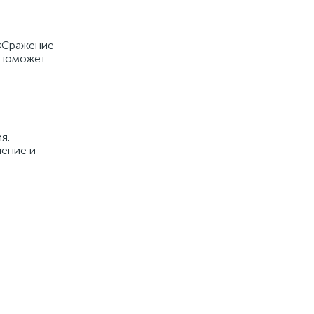
 «Сражение
 поможет
я.
ление и