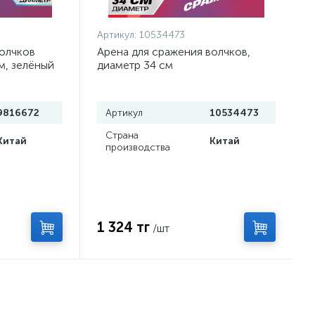
Артикул:
10534473
волчков
Арена для сражения волчков,
м, зелёный
диаметр 34 см
9816672
Артикул
10534473
Страна
Китай
Китай
производства
1 324 тг
/шт