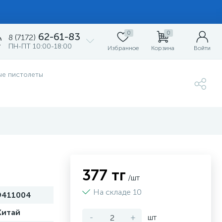
0
0
62-61-83
8 (7172)
ПН-ПТ 10:00-18:00
Избранное
Корзина
Войти
ые пистолеты
377 тг
/шт
На складе 10
9411004
Китай
-
+
шт