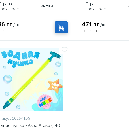
Страна
Страна
Китай
производства
производства
86 тг
471 тг
/шт
/шт
т 2 шт.
от 2 шт.
тикул:
10154159
дная пушка «Аква Атака», 40