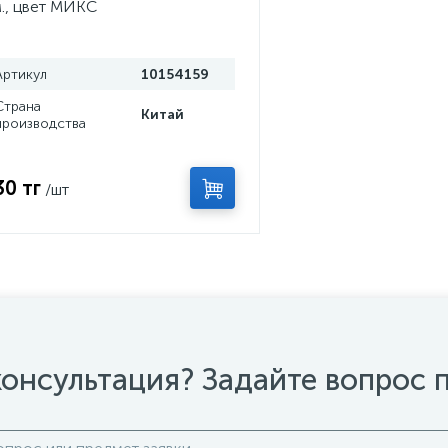
., цвет МИКС
Артикул
10154159
Страна
Китай
производства
30 тг
/шт
онсультация? Задайте вопрос 