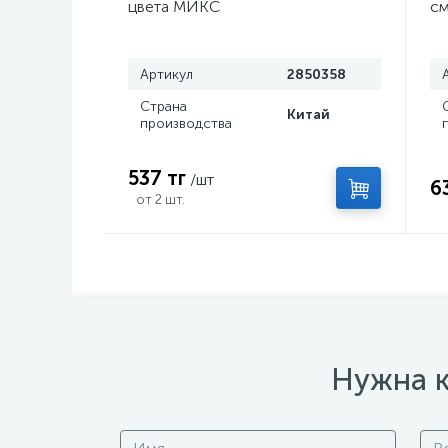
цвета МИКС
см
Артикул
2850358
Страна
Китай
производства
537 тг
/шт
6
от 2 шт.
Нужна к