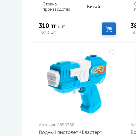
Страна
Китай
производства
310 тг
3
/шт
от 3 шт.
о
Артикул:
2850358
Ар
Водный пистолет «Бластер»,
Во