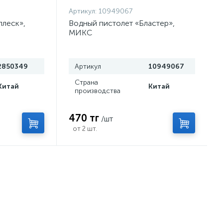
Артикул:
10949067
плеск»,
Водный пистолет «Бластер»,
МИКС
2850349
Артикул
10949067
Страна
Китай
Китай
производства
470 тг
/шт
от 2 шт.