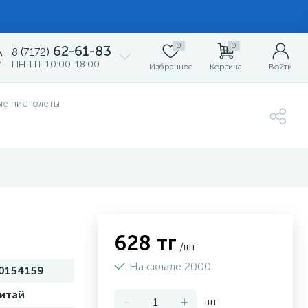
0
0
62-61-83
8 (7172)
ПН-ПТ 10:00-18:00
Избранное
Корзина
Войти
ые пистолеты
628 тг
/шт
На складе 2000
0154159
итай
-
+
шт