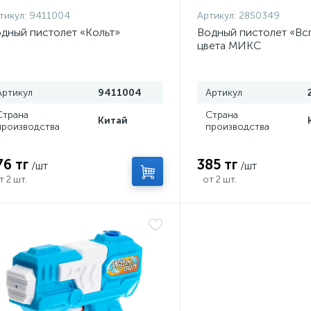
тикул:
9411004
Артикул:
2850349
дный пистолет «Кольт»
Водный пистолет «Вс
цвета МИКС
Артикул
9411004
Артикул
Страна
Страна
Китай
производства
производства
76 тг
385 тг
/шт
/шт
т 2 шт.
от 2 шт.