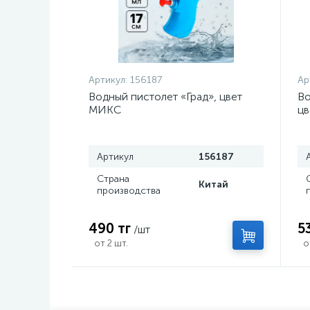
Артикул:
156187
Ар
Водный пистолет «Град», цвет
Во
МИКС
ц
Артикул
156187
Страна
Китай
производства
490 тг
5
/шт
от 2 шт.
о