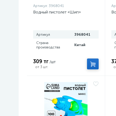
Артикул:
3968041
Ар
Водный пистолет «Шип»
Во
Артикул
3968041
Страна
Китай
производства
309 тг
3
/шт
от 3 шт.
о