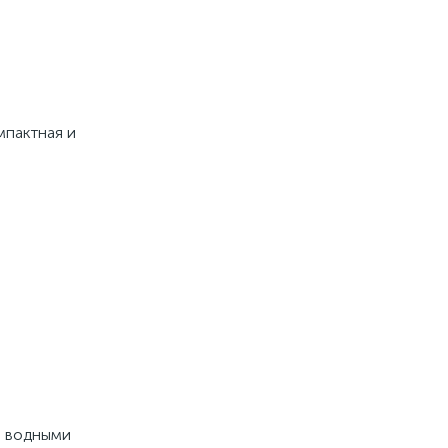
мпактная и
я водными