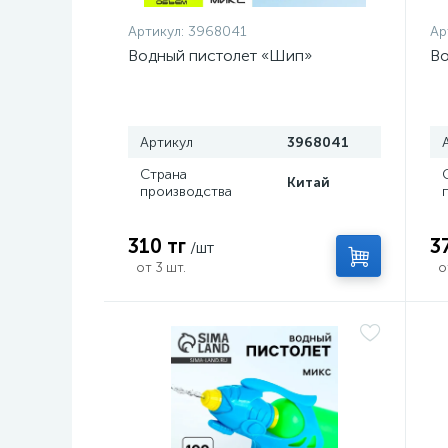
Артикул:
3968041
Ар
Водный пистолет «Шип»
Во
Артикул
3968041
Страна
Китай
производства
310 тг
3
/шт
от 3 шт.
о