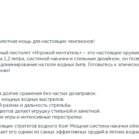
олютная мощь для настоящих чемпионов!
ный пистолет «Игровой мечтатель» – это настоящее оружи
 1,2 литра, системой накачки и стильным дизайном, он поз
 доминирование на поле водных битв. Готовьтесь к эпическ
икам!
а долгие сражения без частых дозаправок.
я мощных водных выстрелов.
й размах и дальность стрельбы.
ветов делает игрушку стильной и заметной.
е игры и интенсивные перестрелки.
оящих стратегов водного боя! Мощная система накачки обе
ает его одним из самых эффективных орудий в летних водны