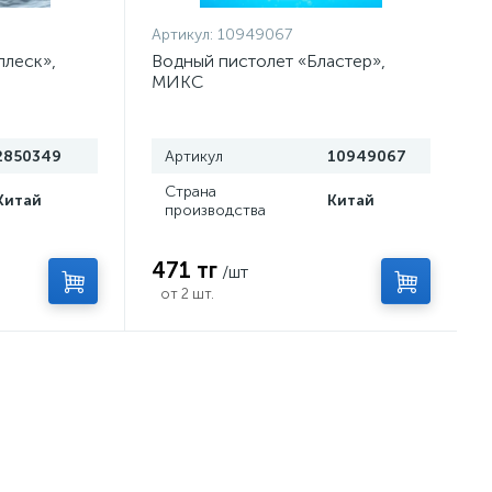
Артикул:
10949067
плеск»,
Водный пистолет «Бластер»,
МИКС
2850349
Артикул
10949067
Страна
Китай
Китай
производства
471 тг
/шт
от 2 шт.