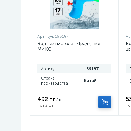
Артикул:
156187
Ар
Водный пистолет «Град», цвет
Во
МИКС
ц
Артикул
156187
Страна
Китай
производства
492 тг
5
/шт
от 2 шт.
о