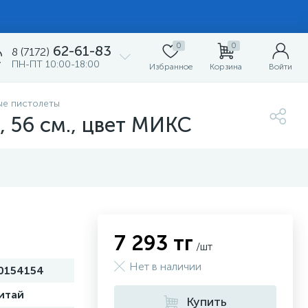
0
0
62-61-83
8 (7172)
ПН-ПТ 10:00-18:00
Избранное
Корзина
Войти
ые пистолеты
, 56 см., цвет МИКС
7 293 тг
/шт
Нет в наличии
0154154
итай
Купить