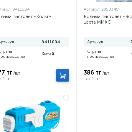
тикул:
9411004
Артикул:
2850349
дный пистолет «Кольт»
Водный пистолет «Вс
цвета МИКС
Артикул
9411004
Артикул
Страна
Страна
Китай
производства
производства
77 тг
386 тг
/шт
/шт
т 2 шт.
от 2 шт.