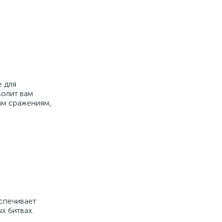
е для
волит вам
им сражениям,
спечивает
х битвах.