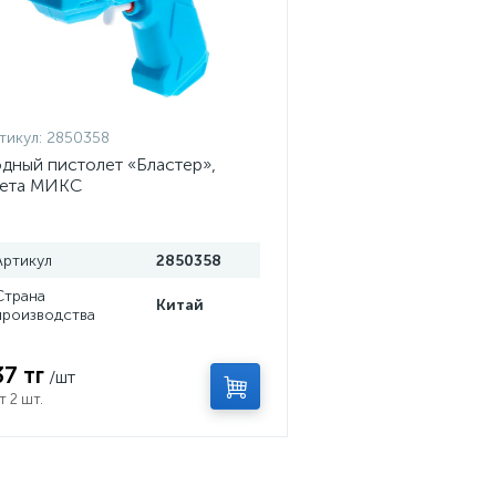
тикул:
2850358
дный пистолет «Бластер»,
вета МИКС
Артикул
2850358
Страна
Китай
производства
37 тг
/шт
т 2 шт.