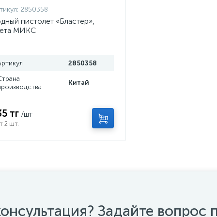
тикул:
2850358
дный пистолет «Бластер»,
вета МИКС
Артикул
2850358
Страна
Китай
производства
35 тг
/шт
т 2 шт.
онсультация? Задайте вопрос 