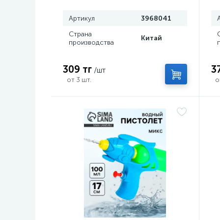
Артикул
3968041
Страна
Китай
производства
309 тг
3
/шт
от 3 шт.
о