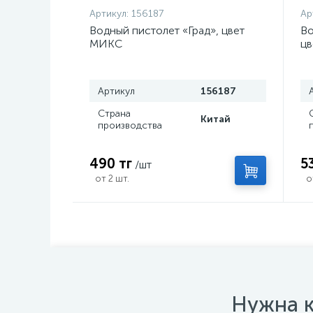
Артикул:
156187
Ар
Водный пистолет «Град», цвет
Во
МИКС
ц
Артикул
156187
Страна
Китай
производства
490 тг
5
/шт
от 2 шт.
о
Нужна к