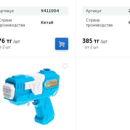
Артикул
9411004
Артикул
Страна
Страна
Китай
производства
производства
76 тг
385 тг
/шт
/шт
т 2 шт.
от 2 шт.