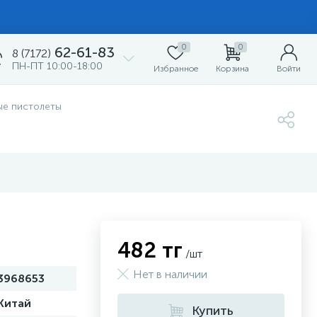
0
0
62-61-83
8 (7172)
ПН-ПТ 10:00-18:00
Избранное
Корзина
Войти
ые пистолеты
482 тг
/шт
Нет в наличии
3968653
Китай
Купить