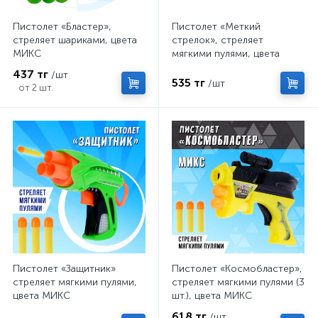
Пистолет «Бластер»,
Пистолет «Меткий
стреляет шариками, цвета
стрелок», стреляет
МИКС
мягкими пулями, цвета
МИКС
437 тг
/шт
535 тг
/шт
от 2 шт.
Пистолет «Защитник»
Пистолет «Космобластер»,
стреляет мягкими пулями,
стреляет мягкими пулями (3
цвета МИКС
шт.), цвета МИКС
618 тг
/шт