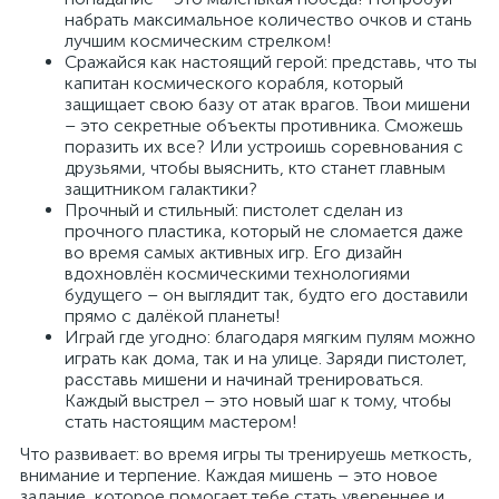
набрать максимальное количество очков и стань
лучшим космическим стрелком!
Сражайся как настоящий герой: представь, что ты
капитан космического корабля, который
защищает свою базу от атак врагов. Твои мишени
– это секретные объекты противника. Сможешь
поразить их все? Или устроишь соревнования с
друзьями, чтобы выяснить, кто станет главным
защитником галактики?
Прочный и стильный: пистолет сделан из
прочного пластика, который не сломается даже
во время самых активных игр. Его дизайн
вдохновлён космическими технологиями
будущего – он выглядит так, будто его доставили
прямо с далёкой планеты!
Играй где угодно: благодаря мягким пулям можно
играть как дома, так и на улице. Заряди пистолет,
расставь мишени и начинай тренироваться.
Каждый выстрел – это новый шаг к тому, чтобы
стать настоящим мастером!
Что развивает: во время игры ты тренируешь меткость,
внимание и терпение. Каждая мишень – это новое
задание, которое помогает тебе стать увереннее и