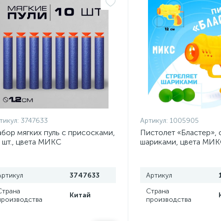
тикул:
3747633
Артикул:
1005905
бор мягких пуль с присосками,
Пистолет «Бластер», 
 шт., цвета МИКС
шариками, цвета МИ
Артикул
3747633
Артикул
Страна
Страна
Китай
производства
производства