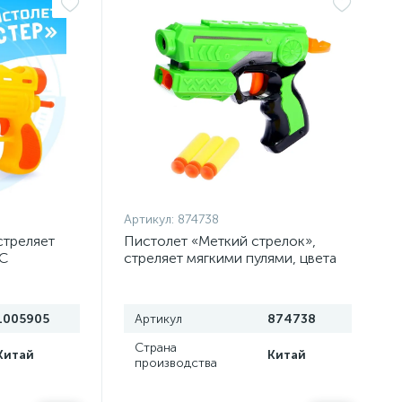
Артикул:
874738
стреляет
Пистолет «Меткий стрелок»,
КС
стреляет мягкими пулями, цвета
МИКС
1005905
Артикул
874738
Страна
Китай
Китай
производства