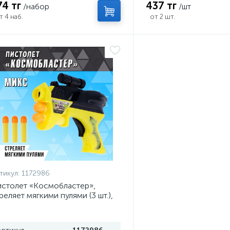
74 тг
437 тг
/набор
/шт
т 4 наб.
от 2 шт.
тикул:
1172986
столет «Космобластер»,
реляет мягкими пулями (3 шт.),
вета МИКС