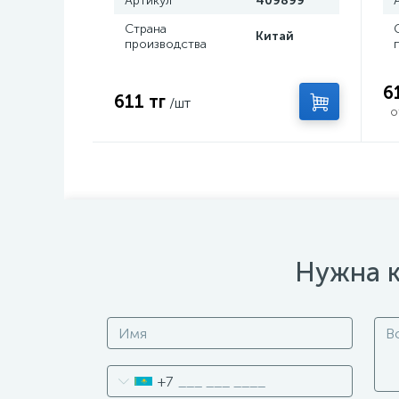
Артикул
409899
Страна
Китай
производства
6
611 тг
/шт
о
Нужна к
+7