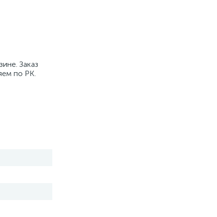
ине. Заказ
яем по РК.