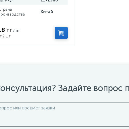
Артикул
1172986
Страна
Китай
производства
18 тг
/шт
т 2 шт.
онсультация? Задайте вопрос 