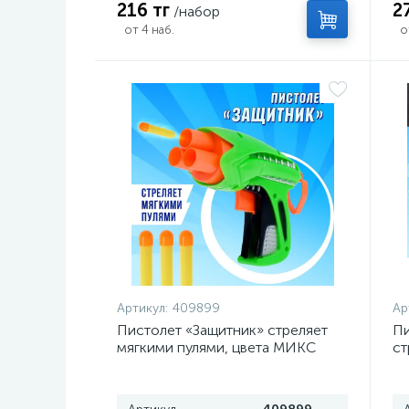
216 тг
2
/набор
от 4 наб.
о
Артикул:
409899
Ар
Пистолет «Защитник» стреляет
Пи
мягкими пулями, цвета МИКС
ст
ц