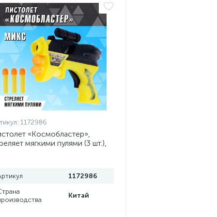
тикул:
1172986
столет «Космобластер»,
реляет мягкими пулями (3 шт.),
вета МИКС
Артикул
1172986
Страна
Китай
производства