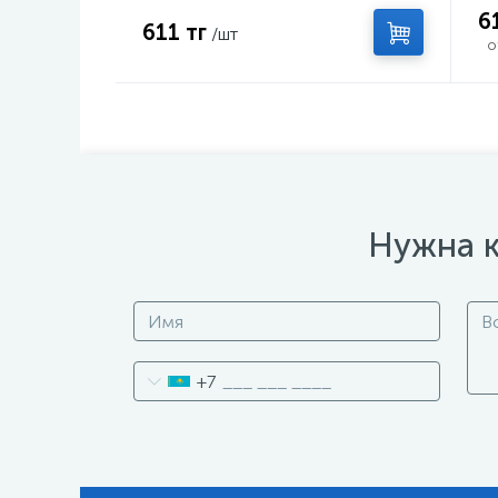
6
611 тг
/шт
о
Нужна к
+7