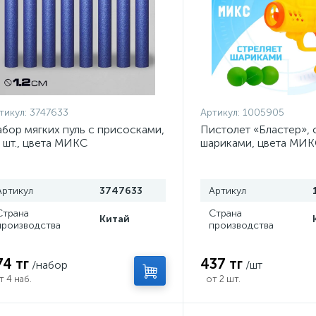
тикул:
3747633
Артикул:
1005905
бор мягких пуль с присосками,
Пистолет «Бластер», 
 шт., цвета МИКС
шариками, цвета МИ
Артикул
3747633
Артикул
Страна
Страна
Китай
производства
производства
74 тг
437 тг
/набор
/шт
т 4 наб.
от 2 шт.