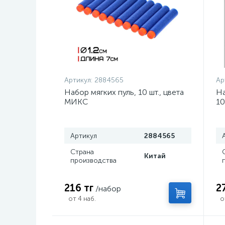
Артикул:
2884565
Ар
Набор мягких пуль, 10 шт., цвета
На
МИКС
10
Артикул
2884565
Страна
Китай
производства
216 тг
2
/набор
от 4 наб.
о