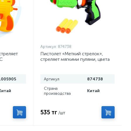
Артикул:
874738
стреляет
Пистолет «Меткий стрелок»,
КС
стреляет мягкими пулями, цвета
МИКС
1005905
Артикул
874738
Страна
Китай
Китай
производства
535 тг
/шт