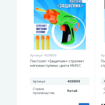
Артикул:
409899
Ар
Пистолет «Защитник» стреляет
Пи
мягкими пулями, цвета МИКС
ст
ц
Артикул
409899
Страна
Китай
производства