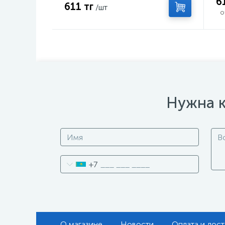
6
611 тг
/шт
о
Нужна к
+7
О магазине
Новости
Оплата и дост