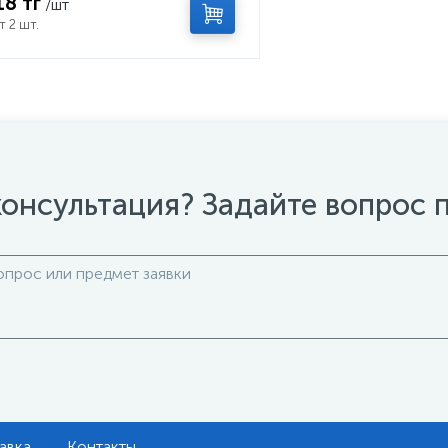
18 тг
/шт
т 2 шт.
онсультация? Задайте вопрос 
авка
Контакты