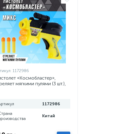
тикул:
1172986
столет «Космобластер»,
реляет мягкими пулями (3 шт.),
вета МИКС
Артикул
1172986
Страна
Китай
производства