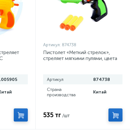
Артикул:
874738
стреляет
Пистолет «Меткий стрелок»,
КС
стреляет мягкими пулями, цвета
МИКС
1005905
Артикул
874738
Страна
Китай
Китай
производства
535 тг
/шт