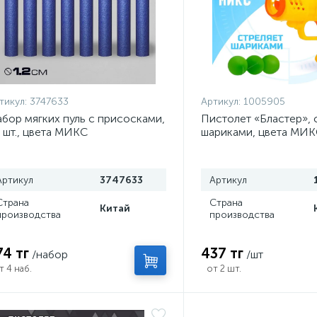
тикул:
3747633
Артикул:
1005905
бор мягких пуль с присосками,
Пистолет «Бластер», 
 шт., цвета МИКС
шариками, цвета МИ
Артикул
3747633
Артикул
Страна
Страна
Китай
производства
производства
74 тг
437 тг
/набор
/шт
т 4 наб.
от 2 шт.