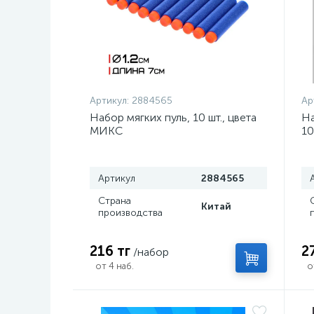
Артикул:
2884565
Ар
Набор мягких пуль, 10 шт., цвета
На
МИКС
10
Артикул
2884565
Страна
Китай
производства
216 тг
2
/набор
от 4 наб.
о