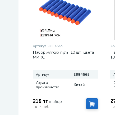
Артикул:
2884565
Ар
Набор мягких пуль, 10 шт., цвета
На
МИКС
10
Артикул
2884565
Страна
Китай
производства
218 тг
2
/набор
от 4 наб.
о