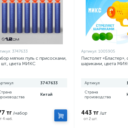
тикул:
3747633
Артикул:
1005905
бор мягких пуль с присосками,
Пистолет «Бластер», 
 шт., цвета МИКС
шариками, цвета МИ
Артикул
3747633
Артикул
Страна
Страна
Китай
производства
производства
77 тг
443 тг
/набор
/шт
т 4 наб.
от 2 шт.