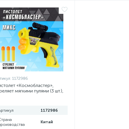
тикул:
1172986
столет «Космобластер»,
реляет мягкими пулями (3 шт.),
вета МИКС
Артикул
1172986
Страна
Китай
производства