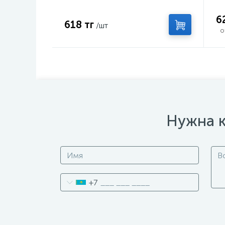
6
618 тг
/шт
о
Нужна к
+7