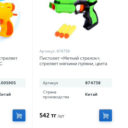
Артикул:
874738
стреляет
Пистолет «Меткий стрелок»,
КС
стреляет мягкими пулями, цвета
МИКС
1005905
Артикул
874738
Страна
Китай
Китай
производства
542 тг
/шт