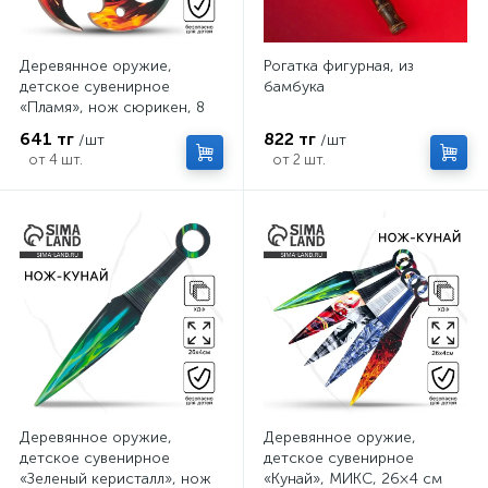
Деревянное оружие,
Рогатка фигурная, из
детское сувенирное
бамбука
«Пламя», нож сюрикен, 8
см
641 тг
822 тг
/шт
/шт
от 4 шт.
от 2 шт.
Деревянное оружие,
Деревянное оружие,
детское сувенирное
детское сувенирное
«Зеленый керисталл», нож
«Кунай», МИКС, 26×4 см