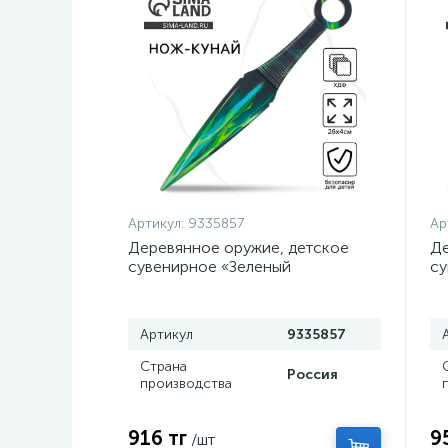
Артикул:
9335857
Ар
Деревянное оружие, детское
Де
сувенирное «Зеленый
су
керисталл», нож кунай, 26×4 см
с
Артикул
9335857
Страна
Россия
производства
916 тг
9
/шт