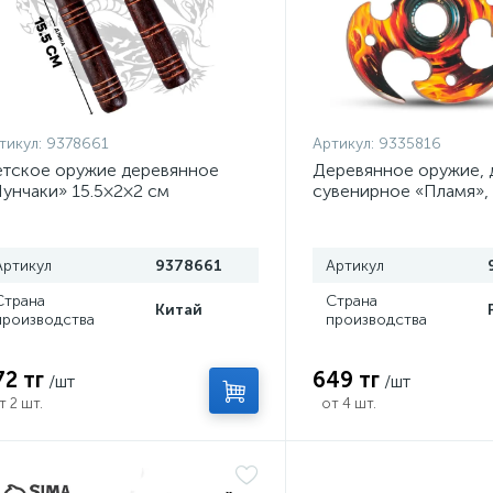
тикул:
9378661
Артикул:
9335816
тское оружие деревянное
Деревянное оружие, 
унчаки» 15.5×2×2 см
сувенирное «Пламя»,
сюрикен, 8 см
Артикул
9378661
Артикул
Страна
Страна
Китай
производства
производства
72 тг
649 тг
/шт
/шт
т 2 шт.
от 4 шт.