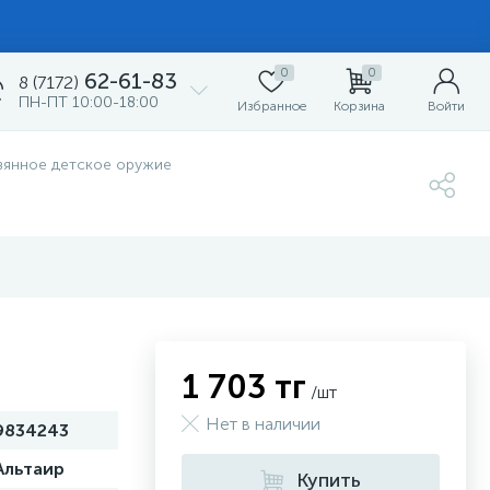
0
0
62-61-83
8 (7172)
ПН-ПТ 10:00-18:00
Избранное
Корзина
Войти
вянное детское оружие
1 703 тг
/шт
Нет в наличии
9834243
Альтаир
Купить