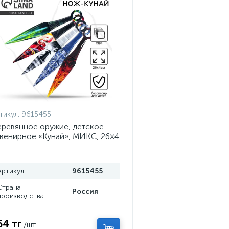
тикул:
9615455
ревянное оружие, детское
венирное «Кунай», МИКС, 26×4
м
Артикул
9615455
Страна
Россия
производства
54 тг
/шт