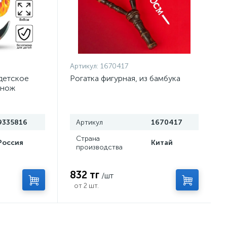
Артикул:
1670417
детское
Рогатка фигурная, из бамбука
 нож
9335816
Артикул
1670417
Страна
Россия
Китай
производства
832 тг
/шт
от 2 шт.