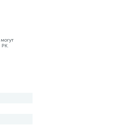
 могут
 РК.