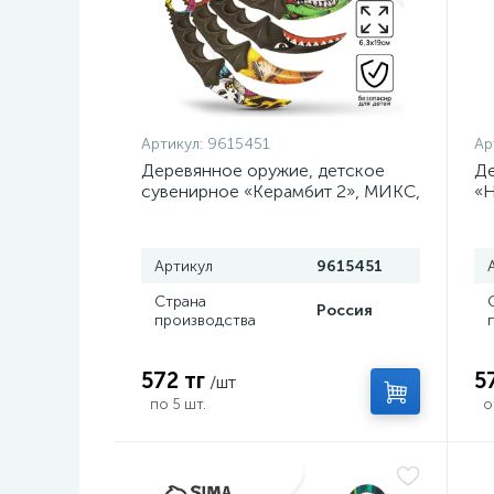
Артикул:
9615451
Ар
Деревянное оружие, детское
Де
сувенирное «Керамбит 2», МИКС,
«Н
, 6.3×19 см
Артикул
9615451
Страна
Россия
производства
572 тг
5
/шт
по 5 шт.
о