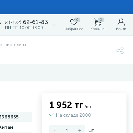
0
0
62-61-83
8 (7172)
ПН-ПТ 10:00-18:00
Избранное
Корзина
Войти
ые пистолеты
1 952 тг
/шт
На складе 2000
3968655
Китай
-
+
шт