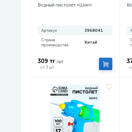
Водный пистолет «Шип»
Во
Артикул
3968041
Страна
Китай
производства
309 тг
3
/шт
от 3 шт.
о