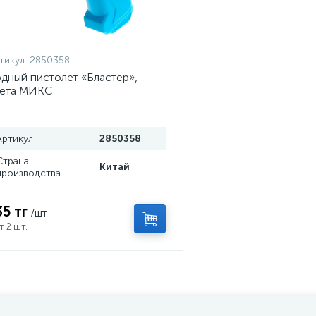
тикул:
2850358
дный пистолет «Бластер»,
вета МИКС
Артикул
2850358
Страна
Китай
производства
35 тг
/шт
т 2 шт.