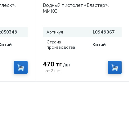
плеск»,
Водный пистолет «Бластер»,
МИКС
2850349
Артикул
10949067
Страна
Китай
Китай
производства
470 тг
/шт
от 2 шт.