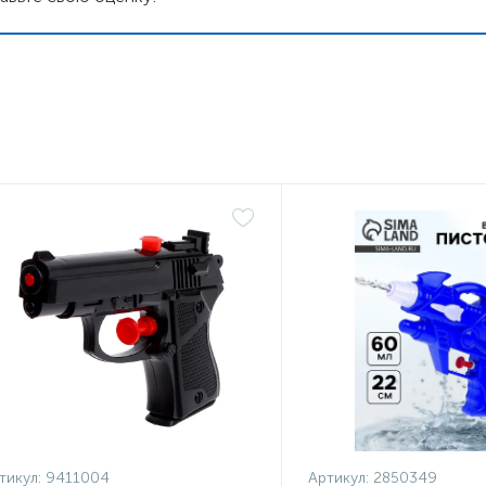
тикул:
9411004
Артикул:
2850349