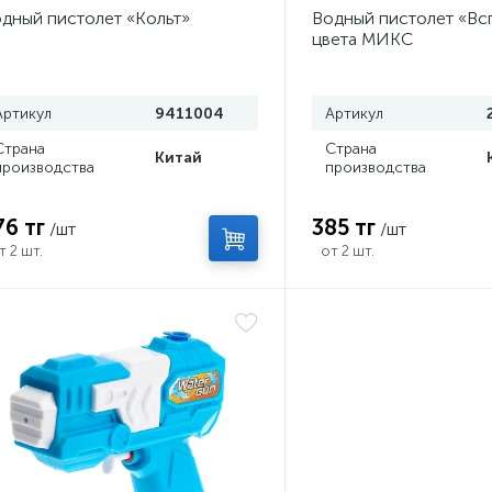
дный пистолет «Кольт»
Водный пистолет «Вс
цвета МИКС
Артикул
9411004
Артикул
Страна
Страна
Китай
производства
производства
76 тг
385 тг
/шт
/шт
т 2 шт.
от 2 шт.