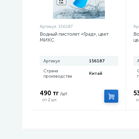
Артикул:
156187
Ар
Водный пистолет «Град», цвет
Во
МИКС
ц
Артикул
156187
Страна
Китай
производства
490 тг
5
/шт
от 2 шт.
о