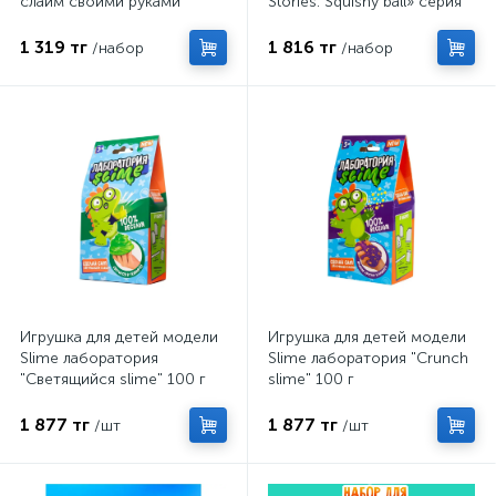
слайм своими руками
Stories. Squishy ball» серия
«Юный химик»
1 319 тг
1 816 тг
/набор
/набор
Игрушка для детей модели
Игрушка для детей модели
Slime лаборатория
Slime лаборатория "Crunch
"Светящийся slime" 100 г
slime" 100 г
1 877 тг
1 877 тг
/шт
/шт