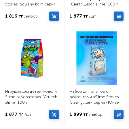
Stories. Squishy ball» серия
"Светящийся slime" 100 г
«Юный химик»
1 816 тг
1 877 тг
/набор
/шт
Игрушка для детей модели
Набор для опытов с
Slime лаборатория "Crunch
реагентами «Slime Stories.
slime" 100 г
Clear glitter» серия «Юный
химик», эксперименты
1 877 тг
1 899 тг
/шт
/набор