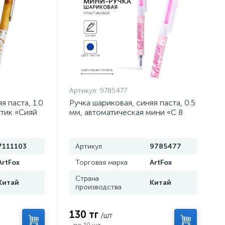
Артикул:
9785477
я паста, 1.0
Ручка шариковая, синяя паста, 0.5
стик «Сияй
мм, автоматическая мини «С 8
марта!»
7111103
Артикул
9785477
ArtFox
Торговая марка
ArtFox
Страна
Китай
Китай
производства
130 тг
/шт