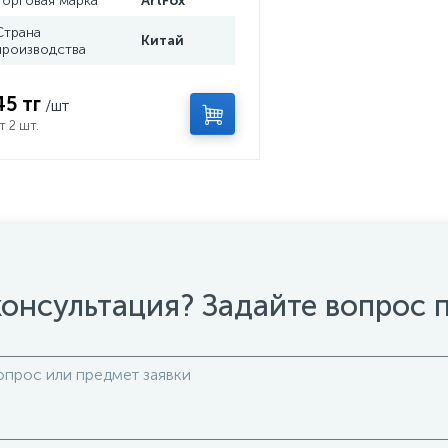
Торговая марка
ArtFox
Страна
Китай
производства
45 тг
/шт
т 2 шт.
онсультация? Задайте вопрос 