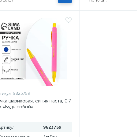
о 10 шт.
по 10 шт.
тикул:
9823759
чка шариковая, синяя паста, 0.7
 «Будь собой»
Артикул
9823759