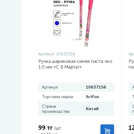
Артикул:
10637156
Ар
Ручка шариковая синяя паста эко
Ру
1.0 мм «С 8 Марта!»
па
Артикул
10637156
Торговая марка
ArtFox
Страна
Китай
производства
99 тг
1
/шт