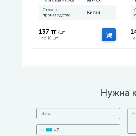
Торговая марка
ArtFox
Страна
Китай
производства
137 тг
1
/шт
по 10 шт.
о
Нужна к
+7