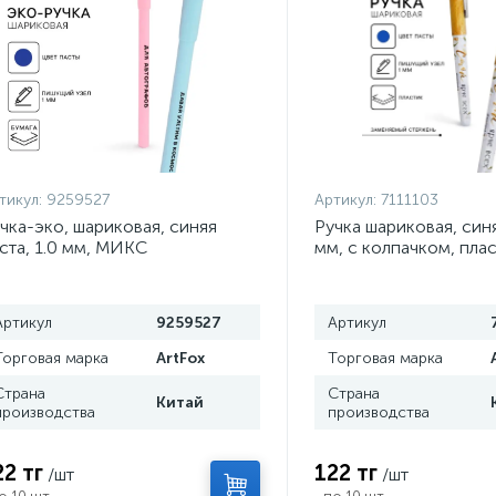
тикул:
9259527
Артикул:
7111103
чка-эко, шариковая, синяя
Ручка шариковая, синя
ста, 1.0 мм, МИКС
мм, с колпачком, пла
ярче всех»
Артикул
9259527
Артикул
Торговая марка
ArtFox
Торговая марка
Страна
Страна
Китай
производства
производства
22 тг
122 тг
/шт
/шт