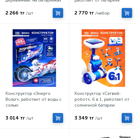
деревянный, на батарейках
работает от батареек
2 266 тг
2 770 тг
/шт
/набор
Конструктор «Энерго
Конструктор «Сегвей-
Вольт», работает от воды с
робот», 6 в 1, работает от
солью
солнечной батареи
3 014 тг
3 349 тг
/шт
/шт