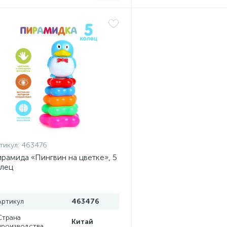
тикул:
463476
рамида «Пингвин на цветке», 5
лец
Артикул
463476
Страна
Китай
производства