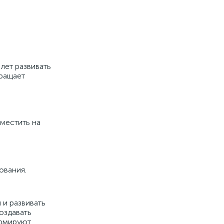
лет развивать
вращает
зместить на
ования.
 и развивать
оздавать
ормируют