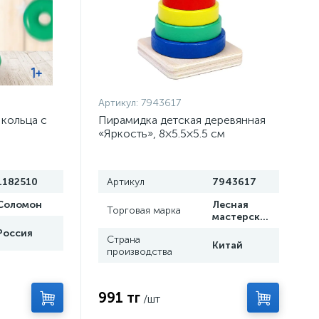
Артикул:
7943617
 кольца с
Пирамидка детская деревянная
«Яркость», 8×5.5×5.5 см
1182510
Артикул
7943617
Соломон
Лесная
Торговая марка
мастерская
Россия
Страна
Китай
производства
991 тг
/шт