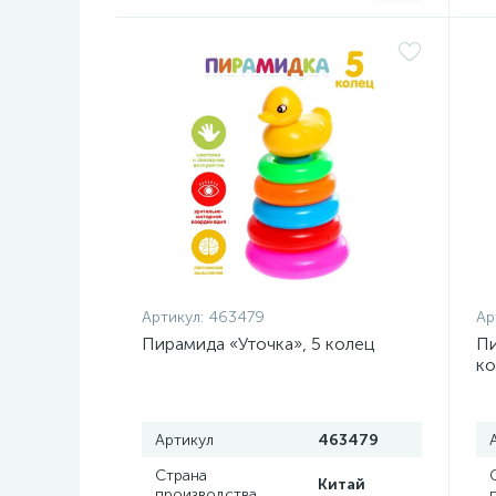
Артикул:
463479
Ар
Пирамида «Уточка», 5 колец
Пи
ко
Артикул
463479
Страна
Китай
производства