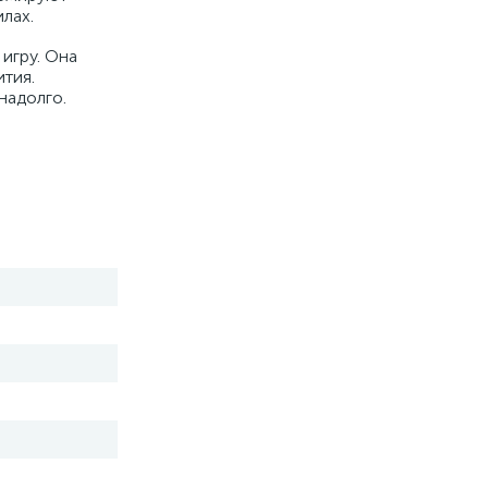
лах.
игру. Она
ития.
надолго.