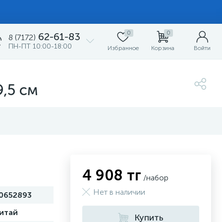
0
0
62-61-83
8 (7172)
ПН-ПТ 10:00-18:00
Избранное
Корзина
Войти
9,5 см
4 908 тг
/набор
Нет в наличии
0652893
итай
Купить