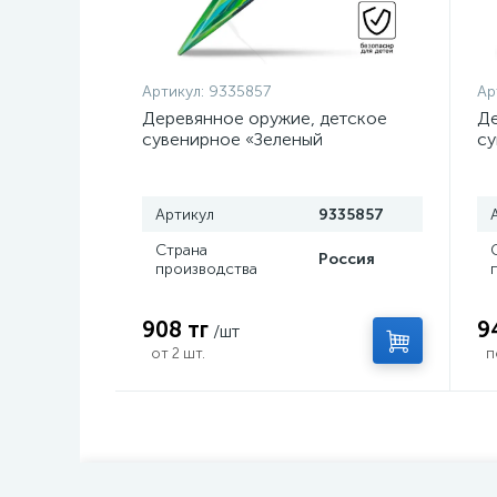
Артикул:
9335857
Ар
Деревянное оружие, детское
Де
сувенирное «Зеленый
су
керисталл», нож кунай, 26×4 см
с
Артикул
9335857
Страна
Россия
производства
908 тг
9
/шт
от 2 шт.
п