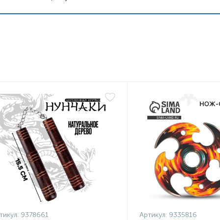
тикул:
9378661
Артикул:
9335816