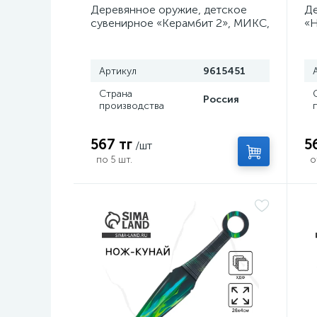
Деревянное оружие, детское
Де
сувенирное «Керамбит 2», МИКС,
«Н
, 6.3×19 см
Артикул
9615451
Страна
Россия
производства
567 тг
5
/шт
по 5 шт.
о