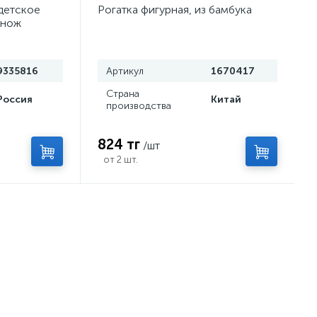
детское
Рогатка фигурная, из бамбука
 нож
9335816
Артикул
1670417
Страна
Россия
Китай
производства
824 тг
/шт
от 2 шт.