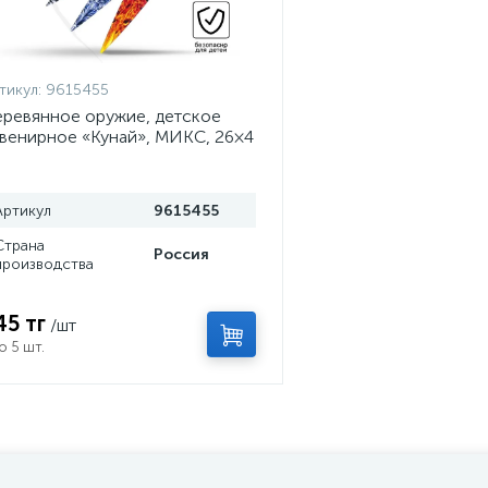
тикул:
9615455
ревянное оружие, детское
венирное «Кунай», МИКС, 26×4
м
Артикул
9615455
Страна
Россия
производства
45 тг
/шт
о 5 шт.