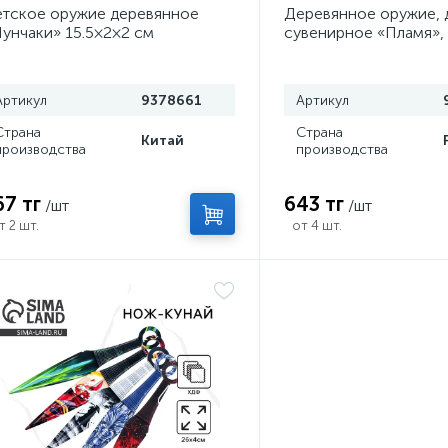
тское оружие деревянное
Деревянное оружие, 
унчаки» 15.5×2×2 см
сувенирное «Пламя»,
сюрикен, 8 см
Артикул
9378661
Артикул
Страна
Страна
Китай
производства
производства
67 тг
643 тг
/шт
/шт
т 2 шт.
от 4 шт.