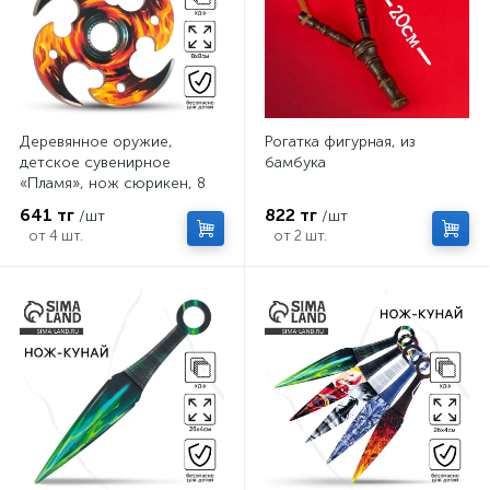
Деревянное оружие,
Рогатка фигурная, из
детское сувенирное
бамбука
«Пламя», нож сюрикен, 8
см
641 тг
822 тг
/шт
/шт
от 4 шт.
от 2 шт.