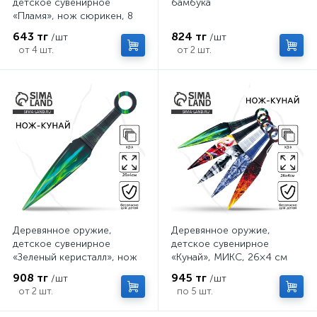
детское сувенирное
бамбука
«Пламя», нож сюрикен, 8
см
643 тг
824 тг
/шт
/шт
от 4 шт.
от 2 шт.
Деревянное оружие,
Деревянное оружие,
детское сувенирное
детское сувенирное
«Зеленый керисталл», нож
«Кунай», МИКС, 26×4 см
кунай, 26×4 см
908 тг
945 тг
/шт
/шт
от 2 шт.
по 5 шт.