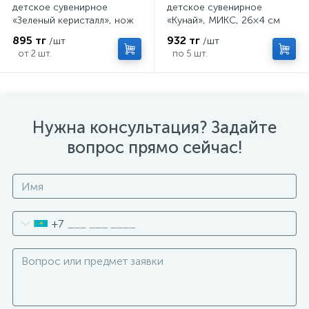
детское сувенирное
детское сувенирное
«Зеленый керисталл», нож
«Кунай», МИКС, 26×4 см
кунай, 26×4 см
895 тг
932 тг
/шт
/шт
от 2 шт.
по 5 шт.
Нужна консультация? Задайте
вопрос прямо сейчас!
+7