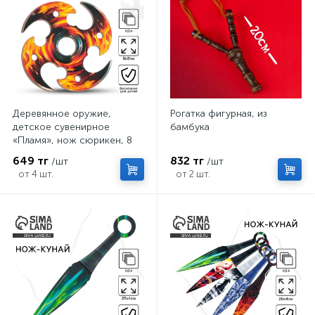
Деревянное оружие,
Рогатка фигурная, из
детское сувенирное
бамбука
«Пламя», нож сюрикен, 8
см
649 тг
832 тг
/шт
/шт
от 4 шт.
от 2 шт.