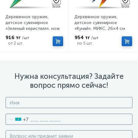
Деревянное оружие,
Деревянное оружие,
детское сувенирное
детское сувенирное
«Зеленый керисталл», нож
«Кунай», МИКС, 26×4 см
кунай, 26×4 см
916 тг
954 тг
/шт
/шт
от 2 шт.
по 5 шт.
Нужна консультация? Задайте
вопрос прямо сейчас!
+7