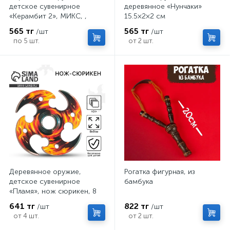
детское сувенирное
деревянное «Нунчаки»
«Керамбит 2», МИКС, ,
15.5×2×2 см
6.3×19 см
565 тг
565 тг
/шт
/шт
по 5 шт.
от 2 шт.
Деревянное оружие,
Рогатка фигурная, из
детское сувенирное
бамбука
«Пламя», нож сюрикен, 8
см
641 тг
822 тг
/шт
/шт
от 4 шт.
от 2 шт.