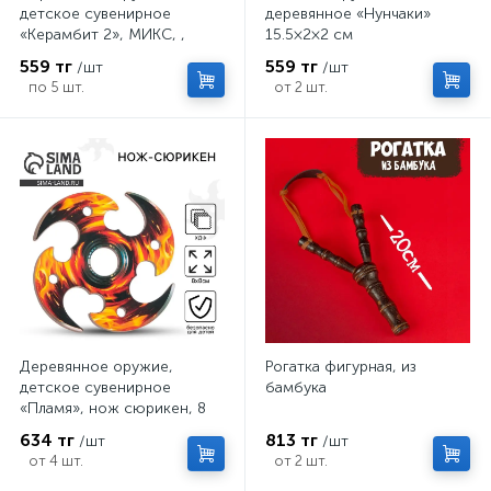
детское сувенирное
деревянное «Нунчаки»
«Керамбит 2», МИКС, ,
15.5×2×2 см
6.3×19 см
559 тг
559 тг
/шт
/шт
по 5 шт.
от 2 шт.
Деревянное оружие,
Рогатка фигурная, из
детское сувенирное
бамбука
«Пламя», нож сюрикен, 8
см
634 тг
813 тг
/шт
/шт
от 4 шт.
от 2 шт.