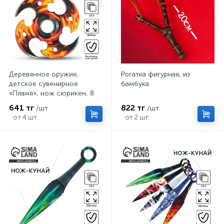
Деревянное оружие,
Рогатка фигурная, из
детское сувенирное
бамбука
«Пламя», нож сюрикен, 8
см
641 тг
822 тг
/шт
/шт
от 4 шт.
от 2 шт.