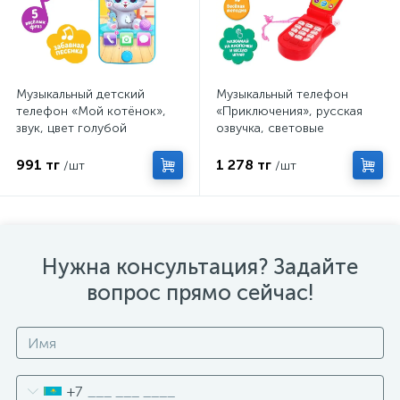
Музыкальный детский
Музыкальный телефон
телефон «Мой котёнок»,
«Приключения», русская
звук, цвет голубой
озвучка, световые
эффекты, работает от
батареек, МИКС
991 тг
1 278 тг
/шт
/шт
Нужна консультация? Задайте
вопрос прямо сейчас!
+7