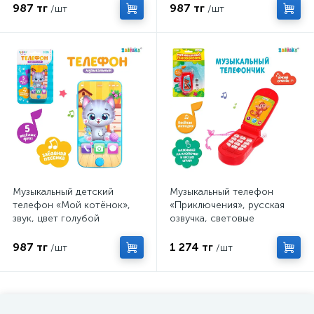
987 тг
987 тг
/шт
/шт
Музыкальный детский
Музыкальный телефон
телефон «Мой котёнок»,
«Приключения», русская
звук, цвет голубой
озвучка, световые
эффекты, работает от
батареек, МИКС
987 тг
1 274 тг
/шт
/шт