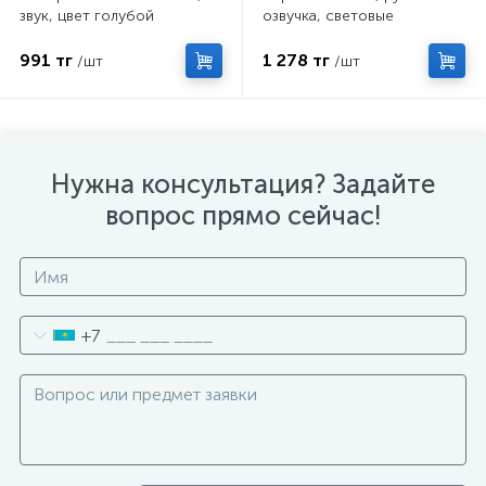
звук, цвет голубой
озвучка, световые
эффекты, работает от
батареек, МИКС
991 тг
1 278 тг
/шт
/шт
Нужна консультация? Задайте
вопрос прямо сейчас!
+7