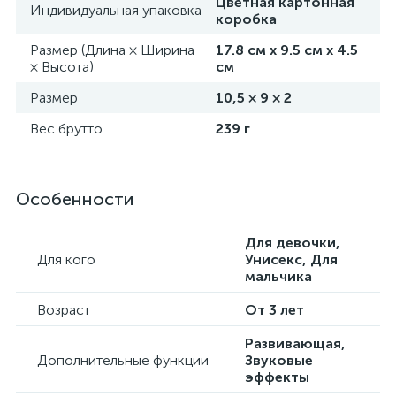
Артикул
9940540
Торговая марка
Windigo
Страна производства
Китай
Состав
Металл, пластик
В боксе
60 комплектов
Фасовка
по 1 комплекта
Цветная картонная
Индивидуальная упаковка
коробка
Размер (Длина × Ширина
17.8 см х 9.5 см х 4.5
× Высота)
см
Размер
10,5 × 9 × 2
Вес брутто
239 г