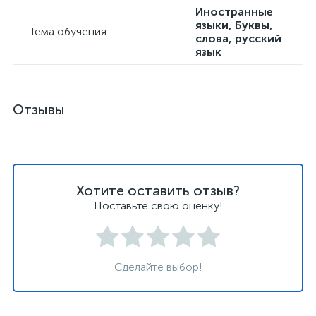
Особенности
Для девочки,
Для кого
Унисекс, Для
мальчика
Возраст
От 3 лет
Развивающая,
Дополнительные функции
Звуковые
эффекты
Иностранные
языки, Буквы,
Тема обучения
слова, русский
язык
Отзывы