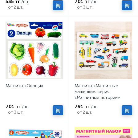
535 тг
701 тг
/шт
/шт
от 2 шт.
от 3 шт.
Магниты «Овощи»
Магниты «Магнитные
машинки», серия
«Магнитные истории»
701 тг
791 тг
/шт
/шт
от 3 шт.
от 2 шт.