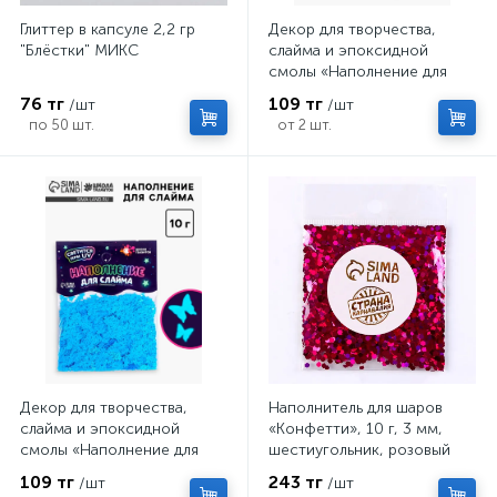
Глиттер в капсуле 2,2 гр
Декор для творчества,
"Блёстки" МИКС
слайма и эпоксидной
смолы «Наполнение для
слаймов. Светящиеся
76 тг
109 тг
/шт
/шт
бабочки», 10 г
по 50 шт.
от 2 шт.
Декор для творчества,
Наполнитель для шаров
слайма и эпоксидной
«Конфетти», 10 г, 3 мм,
смолы «Наполнение для
шестиугольник, розовый
слаймов. Светящиеся
109 тг
243 тг
/шт
/шт
бабочки», 10 г