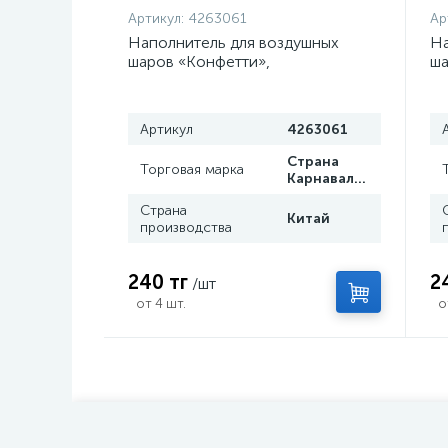
Артикул:
4263061
Ар
Наполнитель для воздушных
На
шаров «Конфетти»,
ша
шестиугольник, 10 г, серебряный
зо
Артикул
4263061
Страна
Торговая марка
Карнавалия
Страна
Китай
производства
240 тг
2
/шт
от 4 шт.
о