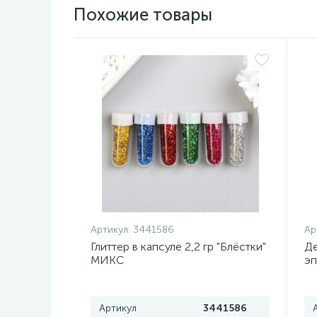
Похожие товары
Артикул:
3441586
Ар
Глиттер в капсуле 2,2 гр "Блёстки"
Де
МИКС
эп
дл
ба
Артикул
3441586