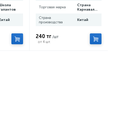
Школа
Страна
Торговая марка
талантов
Карнавалия
Страна
Китай
Китай
производства
240 тг
/шт
от 4 шт.