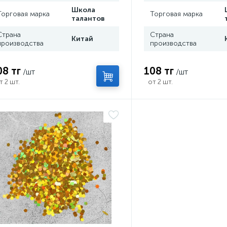
Школа
Торговая марка
Торговая марка
талантов
Страна
Страна
Китай
производства
производства
08 тг
108 тг
/шт
/шт
т 2 шт.
от 2 шт.