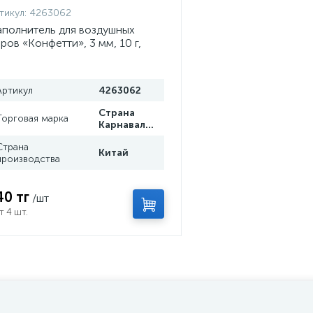
тикул:
4263062
полнитель для воздушных
ров «Конфетти», 3 мм, 10 г,
лотой
Артикул
4263062
Страна
Торговая марка
Карнавалия
Страна
Китай
производства
40 тг
/шт
т 4 шт.