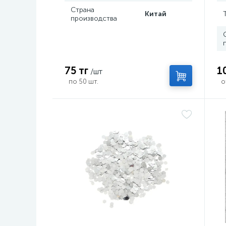
Страна
Китай
производства
75 тг
1
/шт
по 50 шт.
о