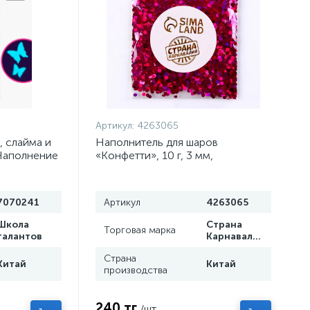
Артикул:
4263065
, слайма и
Наполнитель для шаров
Наполнение
«Конфетти», 10 г, 3 мм,
иеся
шестиугольник, розовый
7070241
Артикул
4263065
Школа
Страна
Торговая марка
талантов
Карнавалия
Страна
Китай
Китай
производства
240 тг
/шт