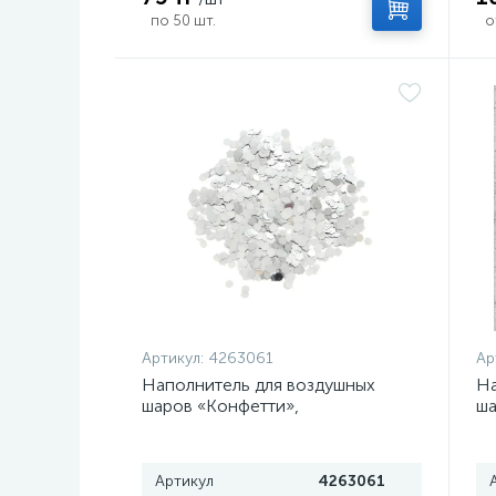
по 50 шт.
о
Артикул:
4263061
Ар
Наполнитель для воздушных
На
шаров «Конфетти»,
ша
шестиугольник, 10 г, серебряный
зо
Артикул
4263061