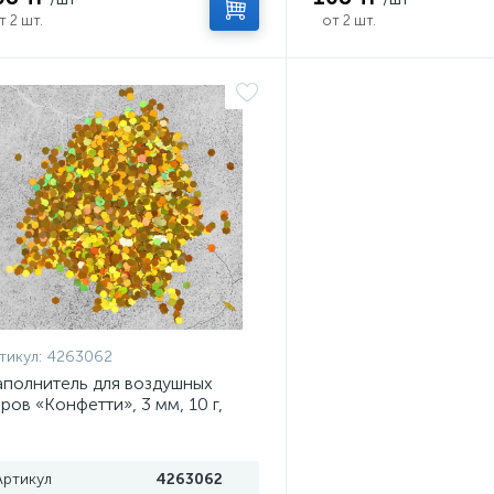
т 2 шт.
от 2 шт.
тикул:
4263062
полнитель для воздушных
ров «Конфетти», 3 мм, 10 г,
лотой
Артикул
4263062