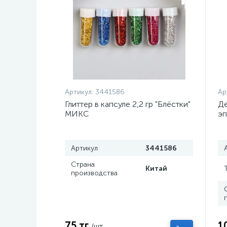
Артикул:
3441586
Ар
Глиттер в капсуле 2,2 гр "Блёстки"
Де
МИКС
эп
дл
ба
Артикул
3441586
Страна
Китай
производства
75 тг
1
/шт