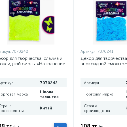
тикул:
7070242
Артикул:
7070241
кор для творчества, слайма и
Декор для творчества
оксидной смолы «Наполнение
эпоксидной смолы «
я слаймов. Светящиеся
для слаймов. Светящ
бочки», 10 г
бабочки», 10 г
Артикул
7070242
Артикул
Школа
Торговая марка
Торговая марка
талантов
Страна
Страна
Китай
производства
производства
08 тг
108 тг
/шт
/шт