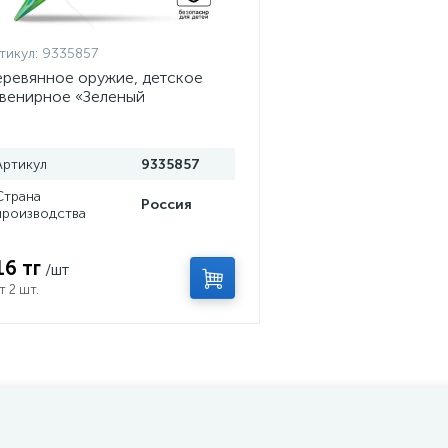
тикул:
9335857
ревянное оружие, детское
венирное «Зеленый
ристалл», нож кунай, 26×4 см
Артикул
9335857
Страна
Россия
производства
16 тг
/шт
т 2 шт.