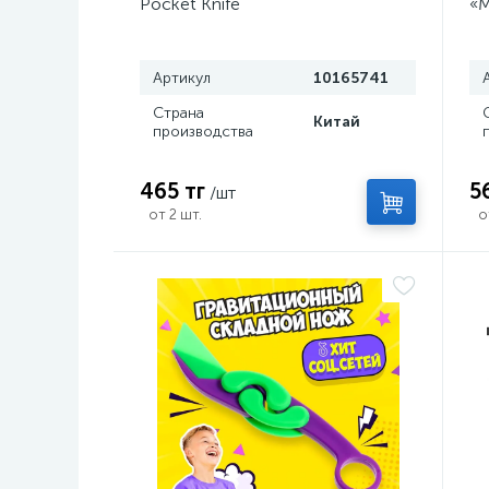
Pocket Knife
«М
Артикул
10165741
Страна
Китай
производства
465 тг
5
/шт
от 2 шт.
о