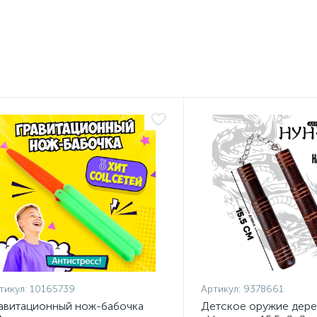
тикул:
10165739
Артикул:
9378661
авитационный нож-бабочка
Детское оружие дер