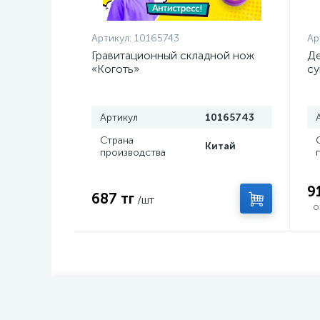
Артикул:
10165743
Ар
Гравитационный складной нож
Де
«Коготь»
су
ке
Артикул
10165743
Страна
Китай
производства
9
687 тг
/шт
о