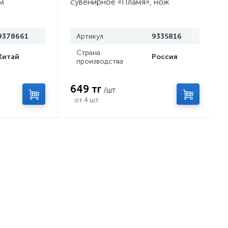
м
сувенирное «Пламя», нож
сюрикен, 8 см
9378661
Артикул
9335816
Страна
Китай
Россия
производства
649 тг
/шт
от 4 шт.