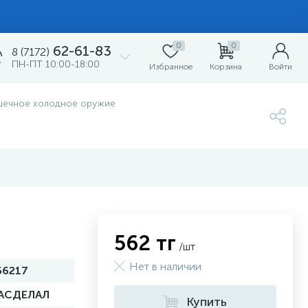
0
0
62-61-83
8 (7172)
ПН-ПТ 10:00-18:00
Избранное
Корзина
Войти
шечное холодное оружие
562 тг
/шт
Нет в наличии
66217
АСДЕЛАЛ
Купить