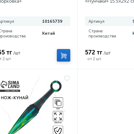
орковка»
«Нунчаки» 15.5×2×2 с
Артикул
10165739
Артикул
Страна
Страна
Китай
производства
производства
65 тг
572 тг
/шт
/шт
т 2 шт.
от 2 шт.