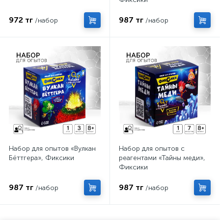
972 тг
987 тг
/набор
/набор
Набор для опытов «Вулкан
Набор для опытов с
Бёттгера», Фиксики
реагентами «Тайны меди»,
Фиксики
987 тг
987 тг
/набор
/набор