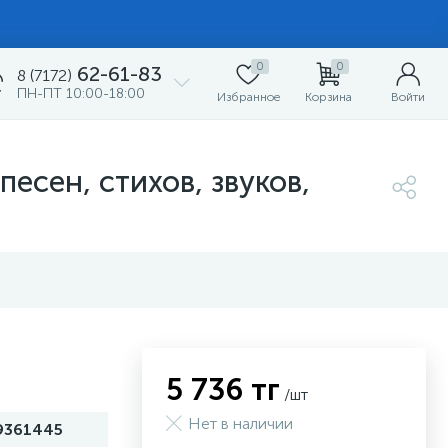
0
0
62-61-83
8 (7172)
ПН-ПТ 10:00-18:00
Избранное
Корзина
Войти
есен, стихов, звуков,
5 736 тг
/шт
Нет в наличии
9361445