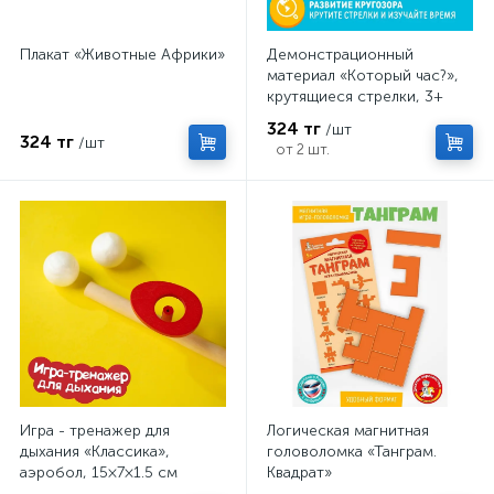
Плакат «Животные Африки»
Демонстрационный
материал «Который час?»,
крутящиеся стрелки, 3+
324 тг
/шт
324 тг
/шт
от 2 шт.
Игра - тренажер для
Логическая магнитная
дыхания «Классика»,
головоломка «Танграм.
аэробол, 15×7×1.5 см
Квадрат»