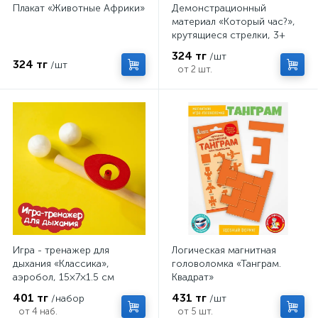
Плакат «Животные Африки»
Демонстрационный
материал «Который час?»,
крутящиеся стрелки, 3+
324 тг
/шт
324 тг
/шт
от 2 шт.
Игра - тренажер для
Логическая магнитная
дыхания «Классика»,
головоломка «Танграм.
аэробол, 15×7×1.5 см
Квадрат»
401 тг
431 тг
/набор
/шт
от 4 наб.
от 5 шт.