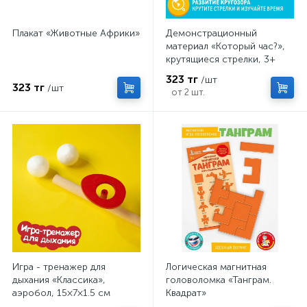
Плакат «Животные Африки»
Демонстрационный
материал «Который час?»,
крутящиеся стрелки, 3+
323 тг
/шт
323 тг
/шт
от 2 шт.
Игра - тренажер для
Логическая магнитная
дыхания «Классика»,
головоломка «Танграм.
аэробол, 15×7×1.5 см
Квадрат»