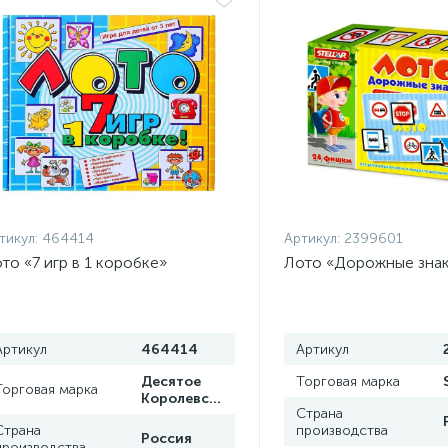
тикул:
464414
Артикул:
2399601
то «7 игр в 1 коробке»
Лото «Дорожные зна
Артикул
464414
Артикул
Десятое
Торговая марка
Торговая марка
Королевство
Страна
Страна
производства
Россия
производства