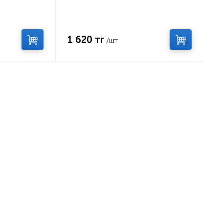
1 620 тг
/шт