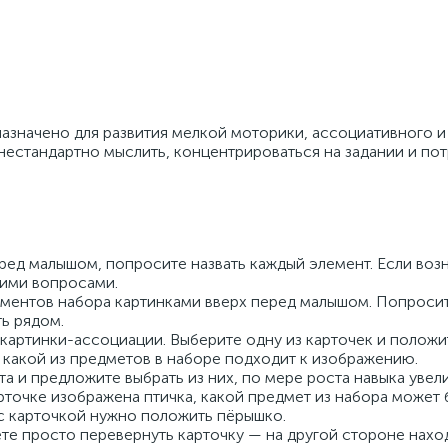
азначено для развития мелкой моторики, ассоциативного и
естандартно мыслить, концентрироваться на задании и по
ед малышом, попросите назвать каждый элемент. Если воз
щими вопросами.
ментов набора картинками вверх перед малышом. Попроси
ь рядом.
 картинки-ассоциации. Выберите одну из карточек и положи
какой из предметов в наборе подходит к изображению.
а и предложите выбрать из них, по мере роста навыка увел
точке изображена птичка, какой предмет из набора может б
м с карточкой нужно положить пёрышко.
ете просто перевернуть карточку — на другой стороне нахо