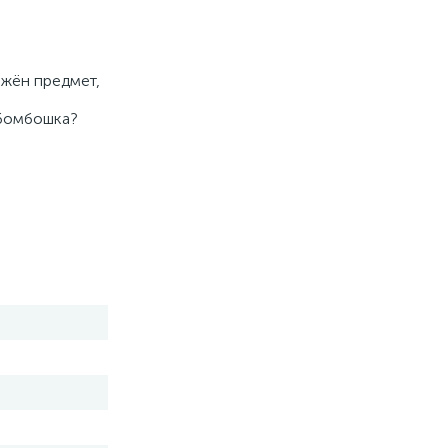
ажён предмет,
 бомбошка?