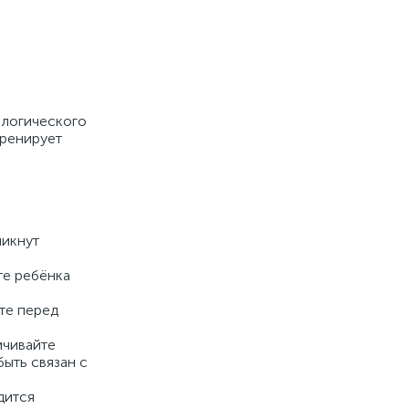
 логического
тренирует
никнут
те ребёнка
те перед
ичивайте
ыть связан с
дится