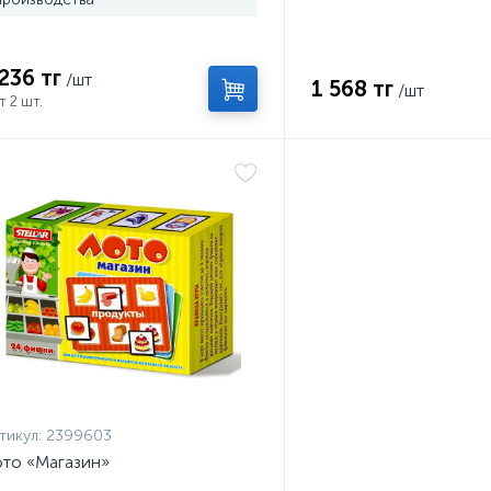
 236 тг
/шт
1 568 тг
/шт
т 2 шт.
тикул:
2399603
то «Магазин»