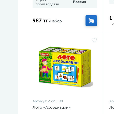
Россия
производства
1
987 тг
/набор
о
Артикул:
2399598
Ар
Лото «Ассоциации»
Ло