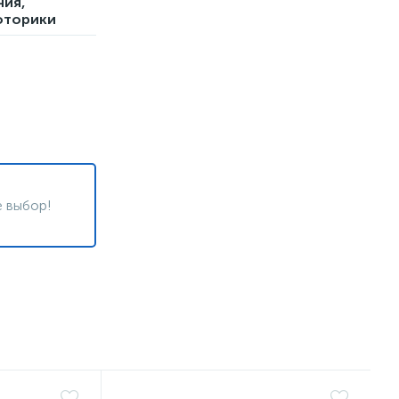
ния,
моторики
 выбор!