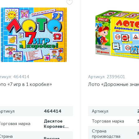
тикул:
464414
Артикул:
2399601
то «7 игр в 1 коробке»
Лото «Дорожные зна
Артикул
464414
Артикул
Десятое
Торговая марка
Торговая марка
Королевство
Страна
Страна
производства
Россия