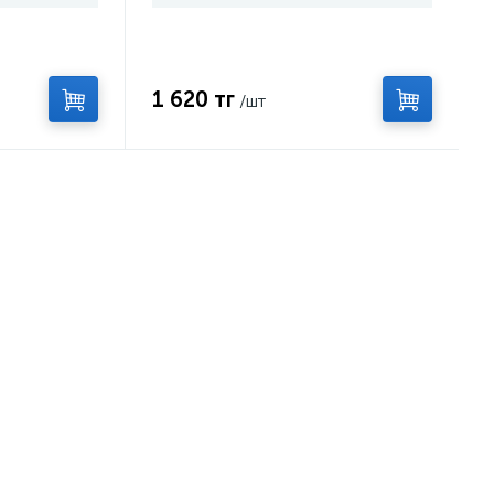
1 620 тг
/шт