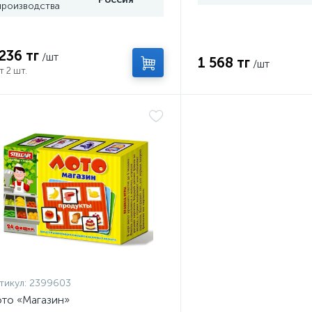
производства
 236 тг
/шт
1 568 тг
/шт
т 2 шт.
тикул:
2399603
то «Магазин»