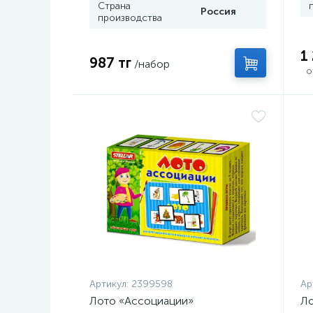
Страна
Россия
производства
1
987 тг
/набор
о
Артикул:
2399598
Ар
Лото «Ассоциации»
Ло