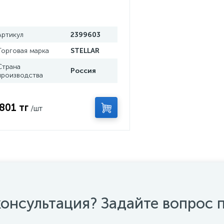
Артикул
2399603
Торговая марка
STELLAR
Страна
Россия
производства
 801 тг
/шт
онсультация? Задайте вопрос 