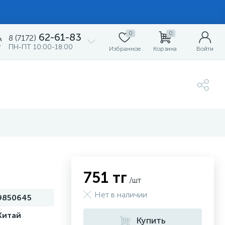
0
0
62-61-83
8 (7172)
ПН-ПТ 10:00-18:00
Избранное
Корзина
Войти
751 тг
/шт
Нет в наличии
9850645
Китай
Купить